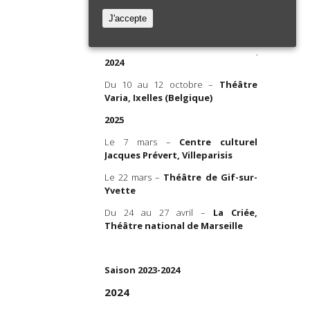
Hatice Özer
ama
, diffusée le 26 juin
SAISONS PASSÉES…
J'accepte
France Culture
En altern
Saison 2024-2025
Juliette 
’émissio
n
2024
Dozoul, J
 : la célébration de la
Makengele
Du 10 au 12 octobre –
Théâtre
ance »
, par Valérie
Bettina Uhrw
Varia, Ixelles (Belgique)
dans
Le Soleil
, le 27 mai
Texte
Juli
2025
Alice Zenite
Le 7 mars –
Centre culturel
Travail s
Jacques Prévert, Villeparisis
Noita
Le 22 mars –
Théâtre de Gif-sur-
Référente
Yvette
Chéramy
Du 24 au 27 avril –
La Criée,
Scénograp
Théâtre national de Marseille
Stephan Zi
Dramaturg
Saison 2023-2024
Costumes
2024
Création 