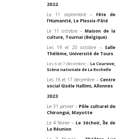
2022
Attaché
Le 11 septembre –
Fête de
Mylène Güt
l’Humanité, Le Plessis-Pâté
Assistan
Le 11 octobre –
Maison de la
Maëva Cauq
culture, Tournai (Belgique)
Précédemm
Les 19 et 20 octobre –
Salle
Commune-CD
Thélème,
Université de Tours
Avec le 
Les 6 et 7 décembre –
La Coursive,
Dotation 
Scène nationale de La Rochelle
Agnès B.
d’Inserti
Les 16 et 17 décembre –
Centre
Artistes Dr
social Gisèle Hallimi,
Allonnes
et Région
2023
d’Azur
Le 31 janvier –
Pôle culturel de
Ce spectacle
Chirongui, Mayotte
surtitrage
Bretagne.
Le 4 février –
Le Séchoir, Île de
La Réunion
La Compag
est con
Le 7 février –
Théâtre Luc