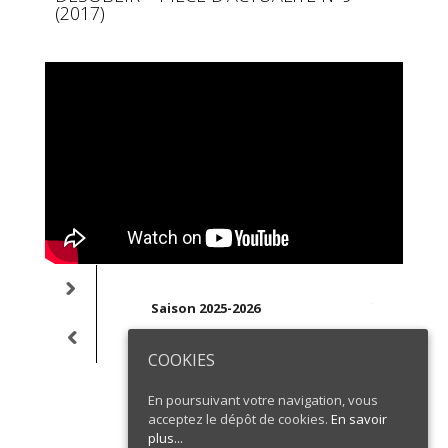
(2017)
Durée : 1h1
Saison 2025-2026
Tout public 
Du 16 au 18 octobre –
Théâtre de
Concept
COOKIES
l’Archipel, Scène nationale de
scène
Juli
Perpignan
Avec
En poursuivant votre navigation, vous
acceptez le dépôt de cookies.
En savoir
Création d
plus...
 presse – Désobéir
Bouziouane