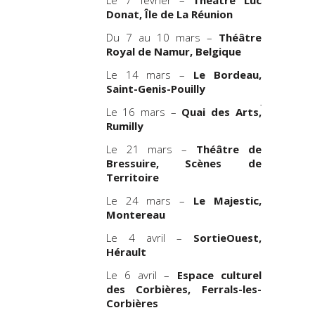
le
Minist
Donat, Île de La Réunion
DRAC Bre
Bretagn
Du 7 au 10 mars –
Théâtre
Brest
et e
Royal de Namur, Belgique
projet
Le 14 mars –
Le Bordeau,
Départeme
Saint-Genis-Pouilly
Julie Berès 
Le 16 mars –
Quai des Arts,
projet 
Rumilly
Bourgogne
Poésy, et 
Le 21 mars –
Théâtre de
par Simon Fl
Bressuire,
Scènes de
Territoire
Diffusion
Le 24 mars –
Le Majestic,
COMPAGNI
Montereau
– JULIE BER
Le 4 avril –
SortieOuest,
Dossier ar
Hérault
Le 6 avril –
Espace culturel
des Corbières, Ferrals-les-
Corbières