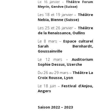
Le 16 janvier –
Théâtre Forum
Meyrin, Genève (Suisse)
Création l
Les 18 et 19 janvier –
Théâtre
Création
Nebia, Bienne (Suisse)
Archambea
Les 25 et 26 janvier –
Théâtre
Remercie
de la Renaissance, Oullins
remercions
qui ont acc
Le 8 mars –
Espace culturel
des appor
Sarah Bernhardt,
artistiques 
Goussainville
Le texte es
Le 12 mars –
Auditorium
Librairie T
Sophie Dessus, Uzerche
L’
Œil du Prin
Du 26 au 29 mars –
Théâtre La
Productio
Croix Rousse, Lyon
de l
2019/2
Le 18 juin –
Festival d’Anjou,
Cambrioleur
Angers
Directrice
Saison 2022 – 2023
Responsab
de diffusi