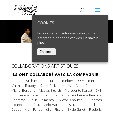
COOKIES
En poursuivant votre navigation, vous
acceptez le dépôt de cookies.
En savoir
plus...
J'accepte
COLLABORATIONS ARTISTIQUES
ILS ONT COLLABORÉ AVEC LA COMPAGNIE
Christian Archambeau – Juliette Barbier – Olivia Barron –
Matthias Baudry – Karim Belkacem – Yves-Maris Berthou –
Michel Bertrand – Nicolas Bigards – Marguerite Bordat – Cyril
Bourgeois – Sylvian Bruchon – Stéphanie Chêne – Béatrice
Chéramy – Lellia Chimento – Victor Chouteau – Thomas
Cloarec – Roméo De Melo Martins – Elsa Dourdet – Philippe
Dupuy – Alain Fenet – Julien Fisera – Sylvie Garot – Frédéric