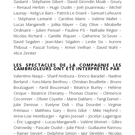
Gastard – Stéphanie Gibert – David Girondin Moab – Goury
– Renaud Herbin – Hugo Oudin – Joël Jouanneau – Michel
Launay – Kelig Le Bars – Patrick Le Doaré – Samuel Lefeuvre
– Stéphane Lemarié – Caroline Maire – Valérie Mallet –
Lucas Manganelli – Julika Mayer – Caty Olive – Mirabelle
Ordinaire – Julien Peissel – Pauline Pô – Nathalie Régior –
Nicolas Richard – Camille Riquier – Catherine St-Sever –
David Segalen – Jean-Marc Ségalen – Leslie Six – Aurore
Thibout – Pascal Torbey – Armel Veilhan – David Wahl –
Alice Zeniter
LES SPECTACLES DE LA COMPAGNIE LES
CAMBRIOLEURS ONT ÉTÉ INTERPRÉTÉS PAR
Valentine Alaqui – Sharif Andoura – Enrico Baradel – Nadine
Berland – Yves-Marie Berthou – Christian Bouillette – Bruno
Boulzaguet – Farid Bouzenad – Béatrice Burley – Hélène
Cinque – Béatrice Cheramy – Thomas Cloarec – Clémence
Coconnier – Olivier Coyette – Marie Dablanc – Tangi Daniel –
Julie Denisse – Evelyne Didi – Elsa Dourdet – Virginie
Frémaux – Matthieu Gary – Boris Gibé – Mike Hayford –
Anne-Lise Heimburger – Agnès Joessel – Jocelyn Lagarrigue
– Éric Laguigné – Lucas Manganelli – Valérie Moinet – Gilles
Ostrowsky – Pascale Oudot – Julie Pilod – Guillaume Rannou
– Rainer Sievert – Delphine Simon – Igor Skreblin – Nicolas