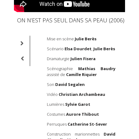
ON N’EST PAS SEUL DANS SA PEAU (2006)
Mise en scène
Julie Berès
On n’est pas
…. La mémoir
Scénario
Elsa Dourdet
,
Julie Berès
partent en 
mémoire di
Dramaturgie
Julien Fisera
réminiscenc
de vie, fr
Scénographie
Mathias Baudry
redoutables
assisté de
Camille Riquier
sur plan, le
Son
David Segalen
vie se rép
saveurs : d
Vidéo
Christian Archambeau
de la jouis
reste quelq
Lumières
Sylvie Garot
flétrie. Tro
Costumes
Aurore Thibout
Rose à tr
l’enfance, la
Perruques
Catherine St-Sever
On n’est p
navigue sur u
Construction marionnettes
David