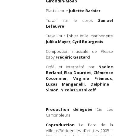
que nous e
Girondin-Moab
désir d’
Plasticienne
Juliette Barbier
sensible, 
polyphoniqu
Travail sur le corps
Samuel
s’éclater sa
Lefeuvre
voix, d’i
résonnent e
Travail sur l’objet et la marionnette
avec les aut
Julika Mayer
,
Cyril Bourgeois
nourri p
Composition musicale de Please
documenta
baby
Frédéric Gastard
maison de r
des entreti
Créé et interprété par
Nadine
et person
Berland
,
Elsa Dourdet
,
Clémence
sociologues,
Coconnier
,
Virginie Frémaux
,
Lucas Manganelli, Delphine
Simon
,
Nicolas Sotnikoff
Production déléguée
Cie Les
Cambrioleurs
Coproduction
Le Parc de la
Villette/Résidences d’artistes 2005 –