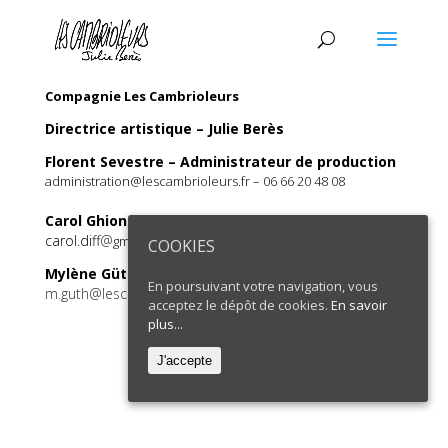
Compagnie Les Cambrioleurs
Directrice artistique – Julie Berès
Florent Sevestre – Administrateur de production
administration@lescambrioleurs.fr – 06 66 20 48 08
Carol Ghionda – Directrice de production
carol.diff
@
06 61 34 53 55
gmail.com –
COOKIES
Mylène Güth – Attachée de production
En poursuivant votre navigation, vous
m.guth@lescambrioleurs.fr
06 26 27 50 93
–
acceptez le dépôt de cookies.
En savoir
plus...
J'accepte