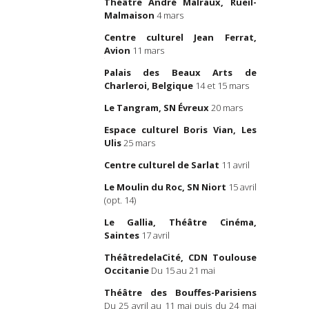
Théâtre André Malraux, Rueil-
 dans
Télérama
, le 30
Malmaison
4 mars
Le texte es
Librairie T
Centre culturel Jean Ferrat,
L’
esse, de Julie Berès au
Œil du Prin
Avion
11 mars
érard Philipe. »
, par
Photos
Axe
Palais des Beaux Arts de
Macé, dans
La Couleur
Charleroi, Belgique
14 et 15 mars
ches
, le 31 mars 2022
Le décor 
les
Atel
Le Tangram, SN Évreux
20 mars
rector Returns
Théâtre d
tably) to His Working-
Espace culturel Boris Vian, Les
Nantes
s »
, par Laura Cappelle,
Ulis
25 mars
 New York Times
, le
Producti
022
Centre culturel de Sarlat
11 avril
Cambriole
Le Moulin du Roc, SN Niort
15 avril
ur des hommes »,
par
Diffusion
Ca
(opt. 14)
entine Chaudon, dans
Administrat
le 22 avril 2022
Le Gallia, Théâtre Cinéma,
Saintes
17 avril
Communic
 ! »
, dans
Philosophie
culturelles
M
e
, en mai 2022
ThéâtredelaCité, CDN Toulouse
Occitanie
Du 15 au 21 mai
Presse
Dor
ilité mise à nue et
ée en direct »
, dans
Théâtre des Bouffes-Parisiens
Coproduct
té
, le 2 mai 2022
Du 25 avril au 11 mai puis du 24 mai