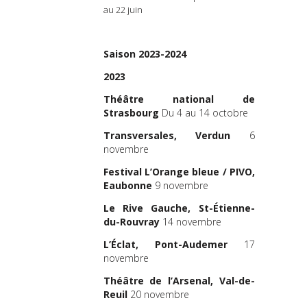
de La Vil
au 22 juin
Tréteaux 
dresse : Ça pule aux
Comédie
u Nord ! »
, par Isabelle
Nouvea
dans
Panio Panier
, le 7
Saison 2023-2024
Montreui
Dijon-B
2023
rès: « La Tendresse » au
Théâtr
»
, par Muriel Maalouf,
Toulouse
Théâtre national de
 11 mai 2022
Théâtre
Strasbourg
Du 4 au 14 octobre
Luxembou
rès et Alice Zeniter :
Transversales, Verdun
6
Nantes –
uire les récits pour
novembre
national
’autres histoires »
, par
Quartz, 
bert, sur
Radiofrance
,
Festival L’Orange bleue / PIVO,
Brest –
2022
Eaubonne
9 novembre
Château
Théâtre L
Le Rive Gauche, St-Étienne-
Le Canal-
du-Rouvray
14 novembre
Redon, S
L’Éclat, Pont-Audemer
17
d’intérê
novembre
création p
Straponti
Théâtre de l’Arsenal, Val-de-
Passerelle
Reuil
20 novembre
Saint-Br