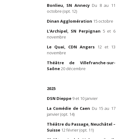
Régie l
ndresse – Masculin
Bonlieu, SN Annecy
Du 8 au 11
Coueign
 par Vincent Bouquet,
octobre (opt. 12)
avec
Patri
âtral Magazine
, le 22
Dinan Agglomération
15 octobre
Régie pla
Plaincham
L’Archipel, SN Perpignan
5 et 6
esse de Julie Berès : à
novembre
s garçons »
, par Félix
Régie pla
dans
L’Éclaireur Fnac
, le
Le Quai, CDN Angers
12 et 13
Rezig
,
Mat
022
novembre
Beaudron
resse. Keum, où sont
Théâtre de Villefranche-sur-
Remerciem
Saône
20 décembre
res? C’est quoi ta vie
Karim Be
i? »
, par Sarah Franck,
Bert, Vic
s-chipels
, le 24 mars
Djaadi,
E
2025
Fofana, A
Richard p
esse effleure du mâle »
,
DSN Dieppe
9 et 10 janvier
collaborat
ile Commeaux, dans
La Comédie de Caen
Du 15 au 17
n
, le 25 mars 2022
Nous rem
janvier (opt. 14)
personnes
 de 7h
de
France Inter
,
nous par
Théâtre du Passage, Neuchâtel –
2022 (à partir de 11:30)
biographi
Suisse
12 février (opt. 11)
pour ce pr
esse »
, par Emmanuelle