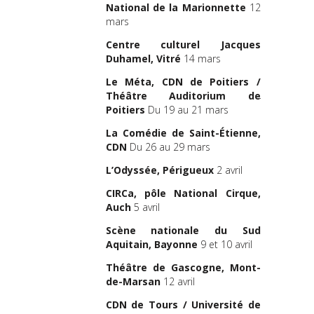
le
Minist
National de la Marionnette
12
DRAC Br
mars
la
Région 
Brest
, et 
Centre culturel Jacques
projet
Duhamel, Vitré
14 mars
départeme
Le Méta, CDN de Poitiers /
Julie Berès 
Théâtre Auditorium de
projet
Poitiers
Du 19 au 21 mars
Bourgogn
La Comédie de Saint-Étienne,
Poésy
et 
CDN
Du 26 au 29 mars
Dieppe
, dir
L’Odyssée, Périgueux
2 avril
Dossier ar
CIRCa, pôle National Cirque,
Revue de p
Auch
5 avril
Scène nationale du Sud
Aquitain, Bayonne
9 et 10 avril
Théâtre de Gascogne, Mont-
de-Marsan
12 avril
CDN de Tours / Université de