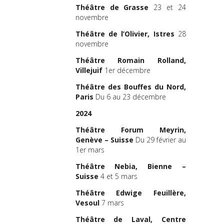
Inzinzac-L
Théâtre de Grasse
23 et 24
Golfe, Th
novembre
d’Arradon 
Théâtre de l’Olivier, Istres
28
en-Br
novembre
conventio
St-Ouen 
Théâtre Romain Rolland,
Nouvelle 
Villejuif
1er décembre
Cergy-Pont
Manège-
Théâtre des Bouffes du Nord,
nationale
Paris
Du 6 au 23 décembre
Scène nati
2024
Saône
–
Th
en-Yvelines
Théâtre Forum Meyrin,
Genève – Suisse
Du 29 février au
Avec le
1er mars
d’insert
l’ENSATT
Théâtre Nebia, Bienne –
Suisse
4 et 5 mars
Avec la par
du
Jeune T
Théâtre Edwige Feuillère,
Vesoul
7 mars
La Compag
est con
Théâtre de Laval, Centre