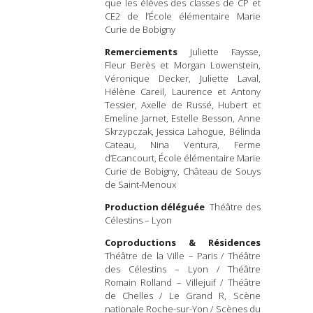
que les élèves des classes de CP et
CE2 de l’École élémentaire Marie
Curie de Bobigny
Remerciements
Juliette Faysse,
Fleur Berès et Morgan Lowenstein,
Véronique Decker, Juliette Laval,
Hélène Careil, Laurence et Antony
Tessier, Axelle de Russé, Hubert et
Emeline Jarnet, Estelle Besson, Anne
Skrzypczak, Jessica Lahogue, Bélinda
Cateau, Nina Ventura, Ferme
d’Ecancourt, École élémentaire Marie
Curie de Bobigny, Château de Souys
de Saint-Menoux
Production déléguée
Théâtre des
Célestins – Lyon
Coproductions & Résidences
Théâtre de la Ville – Paris / Théâtre
des Célestins – Lyon / Théâtre
Romain Rolland – Villejuif / Théâtre
de Chelles / Le Grand R, Scène
nationale Roche-sur-Yon / Scènes du