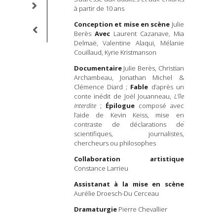
à partir de 10 ans
nature, loin
inhibe la pe
Conception et mise en scène
Julie
fable théât
Berès
Avec
Laurent Cazanave, Mia
relation 
Delmaë, Valentine Alaqui, Mélanie
envisager l
Couillaud, Kyrie Kristmanson
comme un a
inertes, un 
Documentaire
Julie Berès, Christian
piller jusqu
Archambeau, Jonathan Michel &
cette petit
Clémence Diard ;
Fable
d’après un
optimiste,
conte inédit de Joël Jouanneau,
L’île
de nous jete
Interdite
;
Épilogue
composé avec
l’aide de Kevin Keiss, mise en
Julie Berès 
contraste de déclarations de
questionner 
scientifiques, journalistes,
nature dont 
chercheurs ou philosophes
déplacer not
parole fo
Collaboration artistique
poétique d’u
Constance Larrieu
pour tous pu
et paysag
Assistanat à la mise en scène
manipulation
Aurélie Droesch-Du Cerceau
en contras
Dramaturgie
Pierre Chevallier
scientifi
journaliste