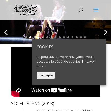
COOKIES
En poursuivant votre navigation, vous
acceptez le dépôt de cookies.
En savoir
plus...
J'accepte
SOLEIL BLANC (2018)
S’adresse aux adultes et aux enfants
Comment par