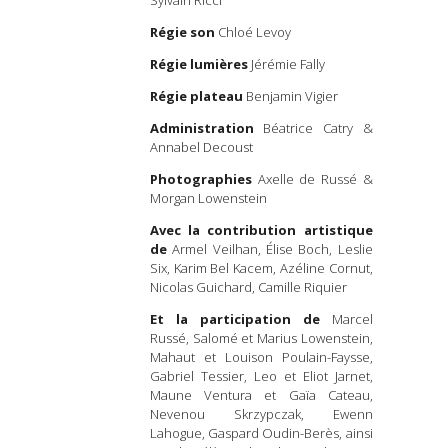
Régie son
Chloé Levoy
Régie lumières
Jérémie Fally
Régie plateau
Benjamin Vigier
Administration
Béatrice Catry &
Annabel Decoust
Photographies
Axelle de Russé &
Morgan Lowenstein
Avec la contribution artistique
de
Armel Veilhan, Élise Boch, Leslie
Six, Karim Bel Kacem, Azéline Cornut,
Nicolas Guichard, Camille Riquier
Et la participation de
Marcel
Russé, Salomé et Marius Lowenstein,
Mahaut et Louison Poulain-Faysse,
Gabriel Tessier, Leo et Eliot Jarnet,
Maune Ventura et Gaïa Cateau,
Nevenou Skrzypczak, Ewenn
Lahogue, Gaspard Oudin-Berès, ainsi