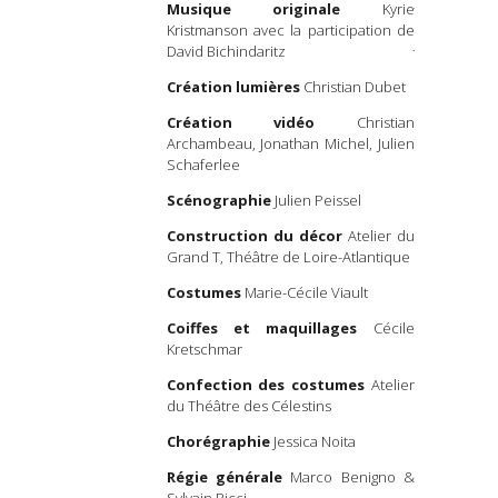
Musique originale
Kyrie
inspiré d’u
Kristmanson avec la participation de
Jouanneau.
David Bichindaritz
Entre con
Création lumières
Christian Dubet
légende et
prend la for
Création vidéo
Christian
un voyage
Archambeau, Jonathan Michel, Julien
questionnem
Schaferlee
Scénographie
Julien Peissel
Construction du décor
Atelier du
Grand T, Théâtre de Loire-Atlantique
Costumes
Marie-Cécile Viault
Coiffes et maquillages
Cécile
Kretschmar
Confection des costumes
Atelier
du Théâtre des Célestins
Chorégraphie
Jessica Noita
Régie générale
Marco Benigno &
Sylvain Ricci